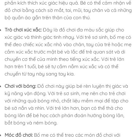
phần kích thích xúc giác hiệu quả. Bé có thể cảm nhận về
đồ chơi bằng cách sờ mắt, tai, mũi, tay chân và cả những
bộ quần áo gắn trên thân của con thú.
Trò chơi xúc xắc:
Đây là đồ chơi đa màu sắc giúp cho
xúc giác và thính giác tinh nhạy. Với trẻ sơ sinh, bố mẹ có
thể đeo chiếc xúc xắc nhỏ vào chân, tay của trẻ hoặc mẹ
cầm xúc xắc trước mặt bé và lắc để trẻ quan sát và di
chuyển cơ thể của mình theo tiếng xúc xắc. Với trẻ lớn
hơn trên 1 tuổi, bé sẽ tự cầm nắm xúc xắc và có thể
chuyển từ tay này sang tay kia.
Chơi với bóng:
Đồ chơi này giúp bé rèn luyện thị giác và
kỹ năng vận động. Với trẻ sơ sinh, mẹ nên cho trẻ chơi
với những quả bóng nhỏ, chất liệu mềm mại để tập cho
bé sờ nắn và nhìn. Với trẻ lớn hơn, bạn có thể thả cho
bóng lăn để bé học cách phán đoán hướng bóng lăn,
bắt bóng và ném bóng.
Móc đồ chơi:
Bố mẹ có thể treo các món đồ chơi với