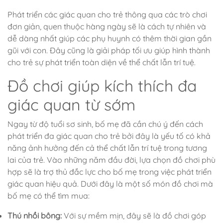
Phát triển các giác quan cho trẻ thông qua các trò chơi
đơn giản, quen thuộc hàng ngày sẽ là cách tự nhiên và
dễ dàng nhất giúp các phụ huynh có thêm thời gian gần
gũi với con. Đây cũng là giải pháp tối ưu giúp hình thành
cho trẻ sự phát triển toàn diện về thể chất lẫn trí tuệ.
Đồ chơi giúp kích thích đa
giác quan từ sớm
Ngay từ độ tuổi sơ sinh, bố mẹ đã cần chú ý đến cách
phát triển đa giác quan cho trẻ bởi đây là yếu tố có khả
năng ảnh hưởng đến cả thể chất lẫn trí tuệ trong tương
lai của trẻ. Vào những năm đầu đời, lựa chọn đồ chơi phù
hợp sẽ là trợ thủ đắc lực cho bố mẹ trong việc phát triển
giác quan hiệu quả. Dưới đây là một số món đồ chơi mà
bố mẹ có thể tìm mua:
Thú nhồi bông:
Với sự mềm mịn, đây sẽ là đồ chơi góp