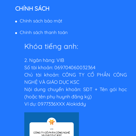
CHÍNH SÁCH
Chính sách bảo mật
Chính sách thanh toán
Khóa tiếng anh:
2. Ngân hàng: VIB
Số tài khoản: 069704060032364
Chủ tài khoản: CÔNG TY CỔ PHẦN CÔNG
NGHỆ VÀ GIÁO DỤC KSC
Nội dung chuyển khoản: SĐT + Tên gói học
(hoặc tên phụ huynh đăng ký)
Ví dụ: 0977336XXX Alokiddy