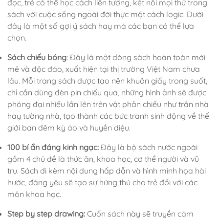
đọc, trẻ có thể học cách liên tưởng, kết nối mọi thứ trong
sách với cuộc sống ngoài đời thực một cách logic. Dưới
đây là một số gợi ý sách hay mà các bạn có thể lựa
chọn.
Sách chiếu bóng
: Đây là một dòng sách hoàn toàn mới
mẻ và độc đáo, xuất hiện tại thị trường Việt Nam chưa
lâu. Mỗi trang sách được tạo nên khuôn giấy trong suốt,
chỉ cần dùng đèn pin chiếu qua, những hình ảnh sẽ được
phóng đại nhiều lần lên trên vật phản chiếu như trần nhà
hay tường nhà, tạo thành các bức tranh sinh động về thế
giới ban đêm kỳ ảo và huyền diệu.
100 bí ẩn đáng kinh ngạc:
Đây là bộ sách nước ngoài
gồm 4 chủ đề là thức ăn, khoa học, cơ thể người và vũ
trụ. Sách đi kèm nội dung hấp dẫn và hình minh họa hài
hước, đáng yêu sẽ tạo sự hứng thú cho trẻ đối với các
môn khoa học.
Step by step drawing:
Cuốn sách này sẽ truyền cảm