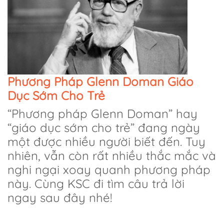
Phương Pháp Glenn Doman Giáo
Dục Sớm Cho Trẻ
“Phương pháp Glenn Doman” hay
“giáo dục sớm cho trẻ” đang ngày
một được nhiều người biết đến. Tuy
nhiên, vẫn còn rất nhiều thắc mắc và
nghi ngại xoay quanh phương pháp
này. Cùng KSC đi tìm câu trả lời
ngay sau đây nhé!