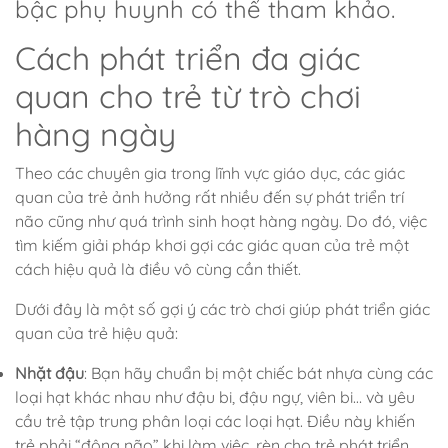
bậc phụ huynh có thể tham khảo.
Cách phát triển đa giác
quan cho trẻ từ trò chơi
hàng ngày
Theo các chuyên gia trong lĩnh vực giáo dục, các giác
quan của trẻ ảnh hưởng rất nhiều đến sự phát triển trí
não cũng như quá trình sinh hoạt hàng ngày. Do đó, việc
tìm kiếm giải pháp khơi gợi các giác quan của trẻ một
cách hiệu quả là điều vô cùng cần thiết.
Dưới đây là một số gợi ý các trò chơi giúp phát triển giác
quan của trẻ hiệu quả:
Nhặt đậu
: Bạn hãy chuẩn bị một chiếc bát nhựa cùng các
loại hạt khác nhau như đậu bi, đậu ngự, viên bi… và yêu
cầu trẻ tập trung phân loại các loại hạt. Điều này khiến
trẻ phải “động não” khi làm việc, rèn cho trẻ phát triển