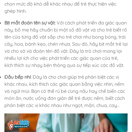
chọn mức độ khó dễ khác nhau để trẻ thực hiện việc
ghép hình.
Bịt mắt đoán tên sự vật:
Với cách phát triển đa giác quan
này, bố mẹ hãy chuẩn bị một số đồ vật và cho trẻ biết rõ
tên của từng đồ vật sắp cho trẻ chơi như bong bóng, trái
cây, hoa, bánh kẹo, chén nhựa. Sau đó, hãy bịt mắt trẻ lại
và cho sờ và đoán tên đồ vật. Đây là trò chơi mang lại
nhiều lợi ích cho việc phát triển các giác quan của trẻ,
kích thích sự nhạy bén thông qua sự tiếp xúc các đồ vật.
Đầu bếp nhí
: Đây là cho chơi giúp trẻ phân biệt các vị
khác nhau, kích thích các giác quan bằng việc nhìn, nếm
và ngửi mùi. Bạn có thể rủ bé cùng nấu hay chế biến các
món ăn, nước uống đơn giản để trẻ được nếm, biết cách
phân biệt các vị khác nhau như ngọt, mặn, chua, cay…