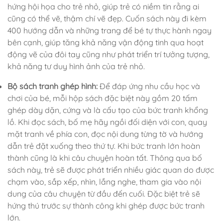
hứng hội họa cho trẻ nhỏ, giúp trẻ có niềm tin rằng ai
cũng có thể vẽ, thậm chí vẽ đẹp. Cuốn sách này đi kèm
400 hướng dẫn và những trang để bé tự thực hành ngay
bên cạnh, giúp tăng khả năng vận động tinh qua hoạt
động vẽ của đôi tay cũng như phát triển trí tưởng tượng,
khả năng tư duy hình ảnh của trẻ nhỏ.
Bộ sách tranh ghép hình:
Để đáp ứng nhu cầu học và
chơi của bé, mỗi hộp sách đặc biệt này gồm 20 tấm
ghép dày dặn, cứng và là cấu tạo của bức tranh khổng
lồ. Khi đọc sách, bố mẹ hãy ngồi đối diện với con, quay
mặt tranh về phía con, đọc nội dung từng tờ và hướng
dẫn trẻ đặt xuống theo thứ tự. Khi bức tranh lớn hoàn
thành cũng là khi câu chuyện hoàn tất. Thông qua bố
sách này, trẻ sẽ được phát triển nhiều giác quan do được
chạm vào, sắp xếp, nhìn, lắng nghe, tham gia vào nội
dung của câu chuyện từ đầu đến cuối. Đặc biệt trẻ sẽ
hứng thú trước sự thành công khi ghép được bức tranh
lớn.