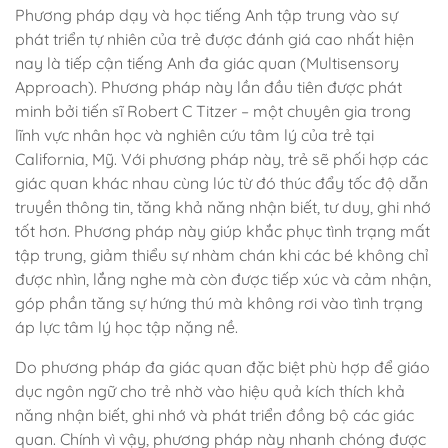
Phương pháp dạy và học tiếng Anh tập trung vào sự
phát triển tự nhiên của trẻ được đánh giá cao nhất hiện
nay là tiếp cận tiếng Anh đa giác quan (Multisensory
Approach). Phương pháp này lần đầu tiên được phát
minh bởi tiến sĩ Robert C Titzer – một chuyên gia trong
lĩnh vực nhân học và nghiên cứu tâm lý của trẻ tại
California, Mỹ. Với phương pháp này, trẻ sẽ phối hợp các
giác quan khác nhau cùng lúc từ đó thúc đẩy tốc độ dẫn
truyền thông tin, tăng khả năng nhận biết, tư duy, ghi nhớ
tốt hơn. Phương pháp này giúp khắc phục tình trạng mất
tập trung, giảm thiểu sự nhàm chán khi các bé không chỉ
được nhìn, lắng nghe mà còn được tiếp xúc và cảm nhận,
góp phần tăng sự hứng thú mà không rơi vào tình trạng
áp lực tâm lý học tập nặng nề.
Do phương pháp đa giác quan đặc biệt phù hợp để giáo
dục ngôn ngữ cho trẻ nhờ vào hiệu quả kích thích khả
năng nhận biết, ghi nhớ và phát triển đồng bộ các giác
quan. Chính vì vậy, phương pháp này nhanh chóng được