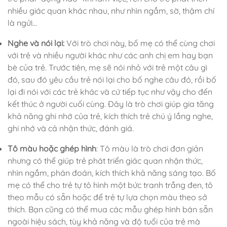
nhiều giác quan khác nhau, như nhìn ngắm, sờ, thậm chí
là ngửi…
Nghe và nói lại:
Với trò chơi này, bố mẹ có thể cùng chơi
với trẻ và nhiều người khác như các anh chị em hay bạn
bè của trẻ. Trước tiên, mẹ sẽ nói nhỏ với trẻ một câu gì
đó, sau đó yêu cầu trẻ nói lại cho bố nghe câu đó, rồi bố
lại đi nói với các trẻ khác và cứ tiếp tục như vậy cho đến
kết thúc ở người cuối cùng. Đây là trò chơi giúp gia tăng
khả năng ghi nhớ của trẻ, kích thích trẻ chú ý lắng nghe,
ghi nhớ và cả nhận thức, đánh giá.
Tô màu hoặc ghép hình
: Tô màu là trò chơi đơn giản
nhưng có thể giúp trẻ phát triển giác quan nhận thức,
nhìn ngắm, phán đoán, kích thích khả năng sáng tạo. Bố
mẹ có thể cho trẻ tự tô hình một bức tranh trắng đen, tô
theo mẫu có sẵn hoặc để trẻ tự lựa chọn màu theo sở
thích. Bạn cũng có thể mua các mẫu ghép hình bán sẵn
ngoài hiệu sách, tùy khả năng và độ tuổi của trẻ mà