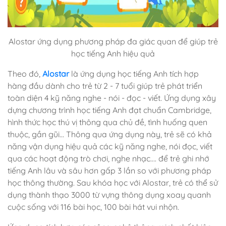
Alostar ứng dụng phương pháp đa giác quan để giúp trẻ
học tiếng Anh hiệu quả
Theo đó,
Alostar
là ứng dụng học tiếng Anh tích hợp
hàng đầu dành cho trẻ từ 2 - 7 tuổi giúp trẻ phát triển
toàn diện 4 kỹ năng nghe - nói - đọc - viết. Ứng dụng xây
dựng chương trình học tiếng Anh đạt chuẩn Cambridge,
hình thức học thú vị thông qua chủ đề, tình huống quen
thuộc, gần gũi... Thông qua ứng dụng này, trẻ sẽ có khả
năng vận dụng hiệu quả các kỹ năng nghe, nói đọc, viết
qua các hoạt động trò chơi, nghe nhạc…. để trẻ ghi nhớ
tiếng Anh lâu và sâu hơn gấp 3 lần so với phương pháp
học thông thường. Sau khóa học với Alostar, trẻ có thể sử
dụng thành thạo 3000 từ vựng thông dụng xoay quanh
cuộc sống với 116 bài học, 100 bài hát vui nhộn.