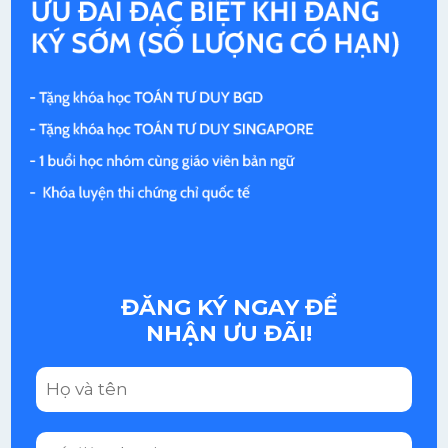
ĐĂNG KÝ NGAY ĐỂ
NHẬN ƯU ĐÃI!