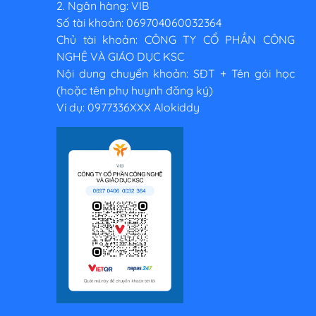
2. Ngân hàng: VIB
Số tài khoản: 069704060032364
Chủ tài khoản: CÔNG TY CỔ PHẦN CÔNG
NGHỆ VÀ GIÁO DỤC KSC
Nội dung chuyển khoản: SĐT + Tên gói học
(hoặc tên phụ huynh đăng ký)
Ví dụ: 0977336XXX Alokiddy