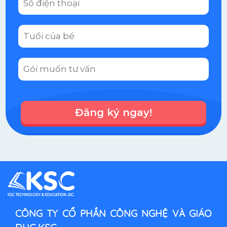
Đăng ký ngay!
CÔNG TY CỔ PHẦN CÔNG NGHỆ VÀ GIÁO