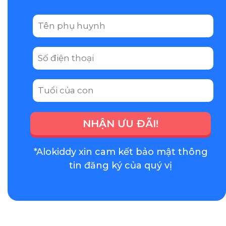
NHẬN ƯU ĐÃI!
*Alokiddy xin cam kết bảo mật thông
tin đăng ký của quý vị