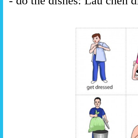
- do the dishes: Lau chén đ