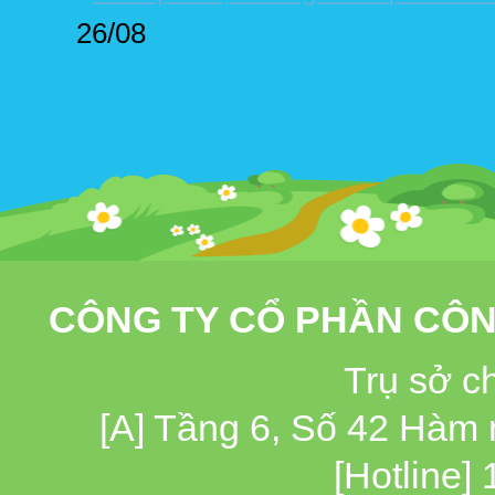
26/08
CÔNG TY CỔ PHẦN CÔN
Trụ sở c
[A] Tầng 6, Số 42 Hàm
[Hotline]