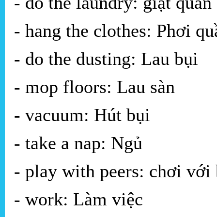
- do the laundry: giặt quần
- hang the clothes: Phơi qu
- do the dusting: Lau bụi
- mop floors: Lau sàn
- vacuum: Hút bụi
- take a nap: Ngủ
- play with peers: chơi với
- work: Làm việc