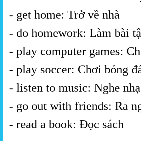
- get home: Trở về nhà
- do homework: Làm bài tậ
- play computer games: C
- play soccer: Chơi bóng đ
- listen to music: Nghe nhạ
- go out with friends: Ra n
- read a book: Đọc sách